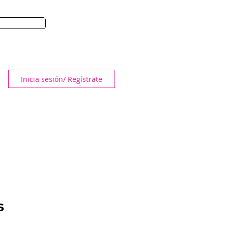
 Y DESPUES
ES Y DESPUÉS
Inicia sesión/ Regístrate
s