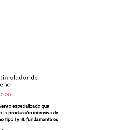
stimulador de
geno
Precio
00.00
ento especializado que
a la producción intensiva de
o tipo I y III, fundamentales
a piel firme, elástica y