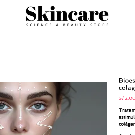
Bioe
cola
S/ 2,0
Tratami
estimul
colágen
para un