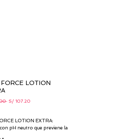
 FORCE LOTION
RA
Precio
Precio
.00 
S/ 107.20
de
oferta
FORCE LOTION EXTRA:
con pH neutro que previene la
l cabello. Revitaliza el cabello