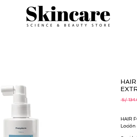
HAIR
EXT
 S/ 134
HAIR 
Loción 
caída de