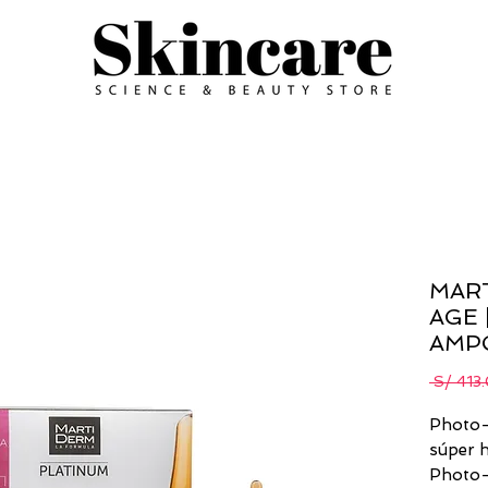
MAR
AGE 
AMP
 S/ 413
Photo-
súper h
Photo-A