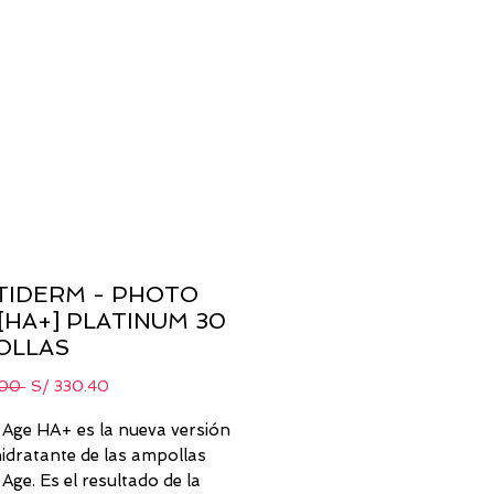
TIDERM - PHOTO
[HA+] PLATINUM 30
OLLAS
Precio
Precio
.00 
S/ 330.40
de
oferta
Age HA+ es la nueva versión
idratante de las ampollas
ge. Es el resultado de la